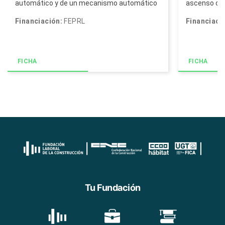
ascenso o d
automático y de un mecanismo automático
relacionados
de tensión y...
Financiaci
Financiación:
FEPRL
FICHA
FICHA
Tu Fundación