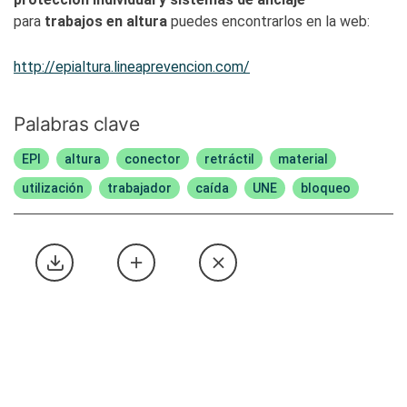
para
trabajos en altura
puedes encontrarlos en la web:
http://epialtura.lineaprevencion.com/
Palabras clave
EPI
altura
conector
retráctil
material
utilización
trabajador
caída
UNE
bloqueo