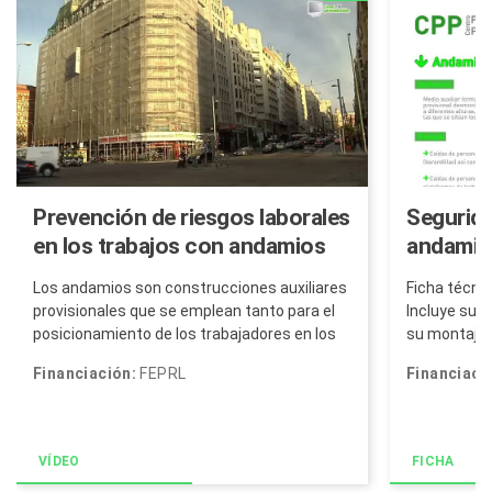
Prevención de riesgos laborales
Segurida
en los trabajos con andamios
andamios
de marco.
Ficha técni
Los andamios son construcciones auxiliares
Incluye sus
provisionales que se emplean tanto para el
su montaje y
posicionamiento de los trabajadores en los
puestos de trabajo en altura, como para el...
Financiaci
Financiación:
FEPRL
VÍDEO
FICHA