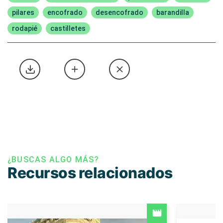
pilares
encofrado
desencofrado
barandilla
rodapié
castilletes
¿BUSCAS ALGO MÁS?
Recursos relacionados